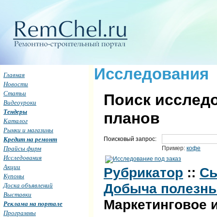
Исследования
Главная
Новости
Статьи
Поиск исследо
Видеоуроки
Тендеры
планов
Каталог
Рынки и магазины
Кредит на ремонт
Поисковый запрос:
Прайсы фирм
Пример:
кофе
Исследования
Акции
Рубрикатор
::
Сы
Купоны
Доска объявлений
Добыча полезн
Выставки
Маркетинговое 
Реклама на портале
Программы