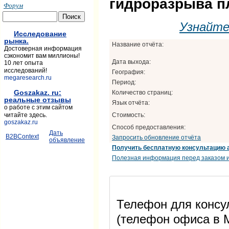
гидроразрыва п
Форум
Узнайт
Исследование
рынка.
Название отчёта:
Достоверная информация
сэкономит вам миллионы!
Дата выхода:
10 лет опыта
исследований!
География:
megaresearch.ru
Период:
Goszakaz. ru:
Количество страниц:
реальные отзывы
Язык отчёта:
о работе с этим сайтом
Стоимость:
читайте здесь.
goszakaz.ru
Способ предоставления:
Дать
B2BContext
Запросить обновление отчёта
объявление
Получить бесплатную консультацию 
Полезная информация перед заказом и
Телефон для консул
(телефон офиса в М