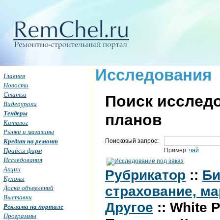
Исследования
Главная
Новости
Статьи
Поиск исследо
Видеоуроки
Тендеры
планов
Каталог
Рынки и магазины
Кредит на ремонт
Поисковый запрос:
Прайсы фирм
Пример:
чай
Исследования
Акции
Рубрикатор
::
Би
Купоны
Доска объявлений
страхование, ма
Выставки
Другое
:: White
Реклама на портале
Программы