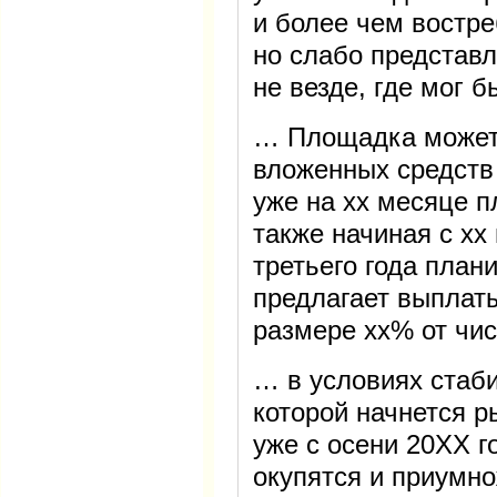
и более чем востре
но слабо представл
не везде, где мог 
… Площадка может 
вложенных средств
уже на xx месяце п
также начиная с xx
третьего года план
предлагает выплат
размере xx% от чи
… в условиях стаби
которой начнется р
уже с осени 20XX г
окупятся и приумно