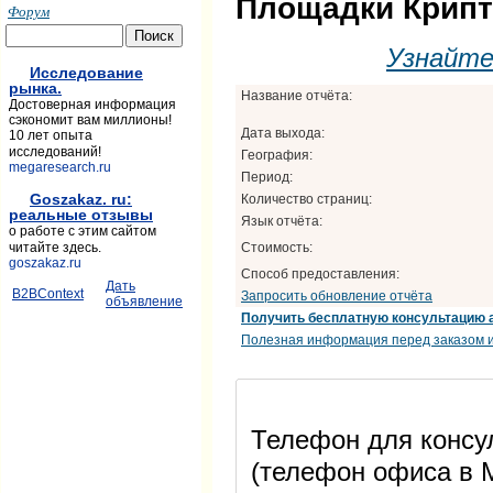
Площадки Крипт
Форум
Узнайт
Исследование
рынка.
Название отчёта:
Достоверная информация
сэкономит вам миллионы!
Дата выхода:
10 лет опыта
исследований!
География:
megaresearch.ru
Период:
Goszakaz. ru:
Количество страниц:
реальные отзывы
Язык отчёта:
о работе с этим сайтом
Стоимость:
читайте здесь.
goszakaz.ru
Способ предоставления:
Дать
B2BContext
Запросить обновление отчёта
объявление
Получить бесплатную консультацию 
Полезная информация перед заказом и
Телефон для консул
(телефон офиса в М