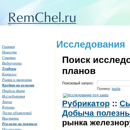
Исследования
Главная
Новости
Поиск исследо
Статьи
Видеоуроки
планов
Тендеры
Каталог
Рынки и магазины
Поисковый запрос:
Кредит на ремонт
Пример:
рыба
Прайсы фирм
Исследования
Рубрикатор
::
Сы
Акции
Купоны
Добыча полезн
Доска объявлений
Выставки
рынка железнор
Реклама на портале
Программы