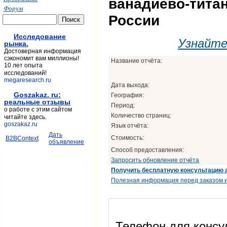
ванадиево-тита
Форум
России
Исследование
Узнайт
рынка.
Достоверная информация
сэкономит вам миллионы!
Название отчёта:
10 лет опыта
исследований!
megaresearch.ru
Дата выхода:
Goszakaz. ru:
География:
реальные отзывы
Период:
о работе с этим сайтом
Количество страниц:
читайте здесь.
goszakaz.ru
Язык отчёта:
Дать
Стоимость:
B2BContext
объявление
Способ предоставления:
Запросить обновление отчёта
Получить бесплатную консультацию 
Полезная информация перед заказом и
Телефон для консул