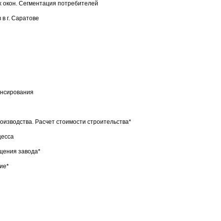
х окон. Сегментация потребителей
в г. Саратове
ансирования
оизводства. Расчет стоимости строительства*
цесса
щения завода*
ие*