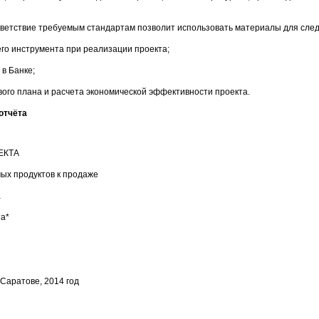
тветствие требуемым стандартам позволит использовать материалы для сле
его инструмента при реализации проекта;
в Банке;
ого плана и расчета экономической эффективности проекта.
отчёта
ЕКТА
ых продуктов к продаже
а
та*
 Саратове, 2014 год