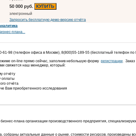
50 000 руб.
КУПИТЬ
электронный
Запросить бесплатную демо-версию отчёта
аналитика
изнес-плана...
0-61-98 (телефон офиса в Москве), 8(800)55-189-55 (бесплатный телефон по
режиме on-line прямо сейчас, заполнив небольшую форму
регистрации
. Заказ
ами свяжется наш менеджер, который:
у отчёту
у оплаты
ого отчёта
аче Вам приобретенного исследования
 бизнес-плана организации производственного предприятия, специализирующ
та, собраны актуальные данные о рынке, стоимости ресурсов, произведены 