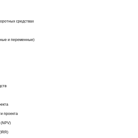
боротных средствах
нные и переменные)
дств
оекта
ти проекта
 (NPV)
(IRR)