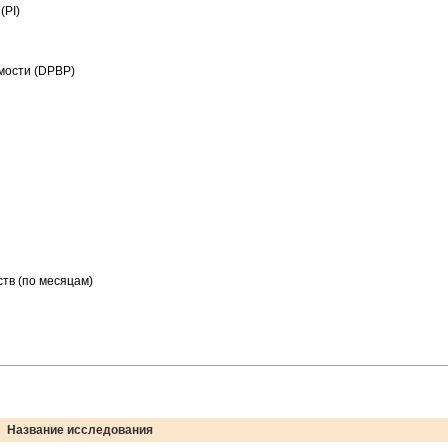
(PI)
мости (DPBP)
ств (по месяцам)
Название исследования