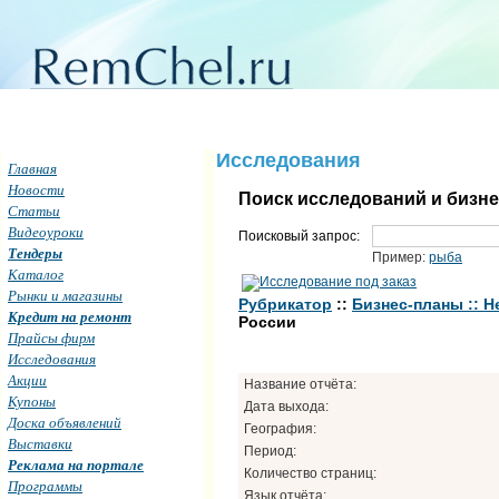
Исследования
Главная
Новости
Поиск исследований и бизн
Статьи
Видеоуроки
Поисковый запрос:
Тендеры
Пример:
рыба
Каталог
Рынки и магазины
Рубрикатор
::
Бизнес-планы :: 
Кредит на ремонт
России
Прайсы фирм
Исследования
Акции
Название отчёта:
Купоны
Дата выхода:
Доска объявлений
География:
Выставки
Период:
Реклама на портале
Количество страниц:
Программы
Язык отчёта: