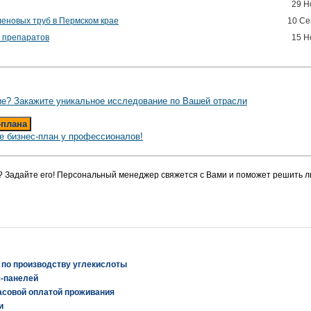
29 Н
леновых труб в Пермском крае
10 Се
 препаратов
15 Н
е? Закажите уникальное исследование по Вашей отрасли
-плана
е бизнес-план у профессионалов!
? Задайте его! Персональный менеджер свяжется с Вами и поможет решить л
 по производству углекислоты
ч-панелей
асовой оплатой проживания
и