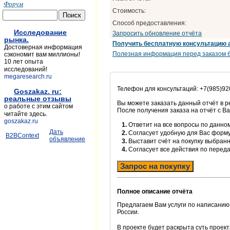
Форум
Стоимость:
Способ предоставления:
Исследование
Запросить обновление отчёта
рынка.
Получить бесплатную консультацию 
Достоверная информация
Полезная информация перед заказом б
сэкономит вам миллионы!
10 лет опыта
исследований!
megaresearch.ru
Телефон для консультаций: +7(985)92
Goszakaz. ru:
реальные отзывы
Вы можете заказать данный отчёт в 
о работе с этим сайтом
После получения заказа на отчёт с В
читайте здесь.
goszakaz.ru
1.
Ответит на все вопросы по данном
Дать
2.
Согласует удобную для Вас форм
B2BContext
объявление
3.
Выставит счёт на покупку выбранн
4.
Согласует все действия по перед
Запрос на покупку
Полное описание отчёта
Предлагаем Вам услуги по написанию
России.
В проекте будет раскрыта суть проек