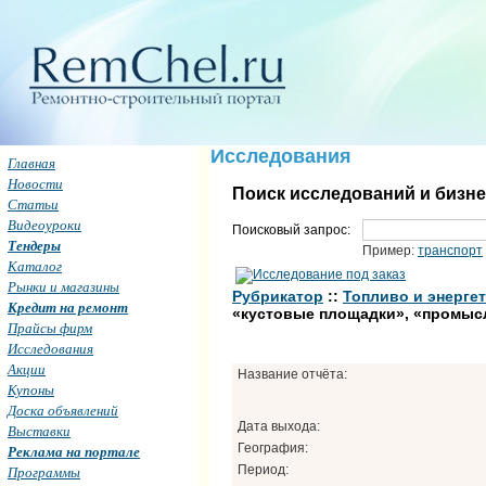
Исследования
Главная
Новости
Поиск исследований и бизн
Статьи
Видеоуроки
Поисковый запрос:
Тендеры
Пример:
транспорт
Каталог
Рынки и магазины
Рубрикатор
::
Топливо и энергет
Кредит на ремонт
«кустовые площадки», «промысл
Прайсы фирм
Исследования
Акции
Название отчёта:
Купоны
Доска объявлений
Дата выхода:
Выставки
География:
Реклама на портале
Период:
Программы