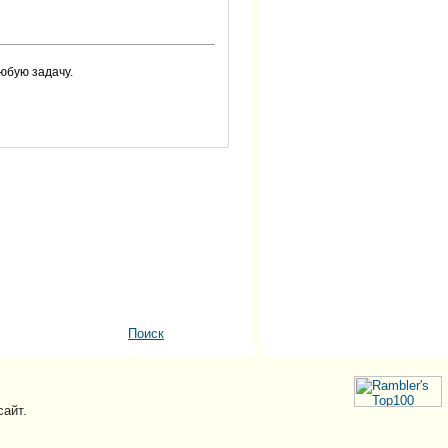
юбую задачу.
Поиск
сайт.