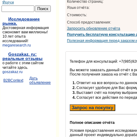
Форум
Количество страниц:
Язык отчёта:
Стоимость:
Исследование
Способ предоставления:
рынка.
Достоверная информация
Запросить обновление отчёта
сэкономит вам миллионы!
Получить бесплатную консультацию 
10 лет опыта
Полезная информация перед заказом и
исследований!
megaresearch.ru
Goszakaz. ru:
реальные отзывы
Телефон для консультаций: +7(985)92
о работе с этим сайтом
читайте здесь.
Вы можете заказать данный отчёт в 
goszakaz.ru
После получения заказа на отчёт с В
Дать
B2BContext
объявление
1.
Ответит на все вопросы по данном
2.
Согласует удобную для Вас форм
3.
Выставит счёт на покупку выбранн
4.
Согласует все действия по перед
Запрос на покупку
Полное описание отчёта
Условия предоставления исследовани
данный проект индивидуально дораба