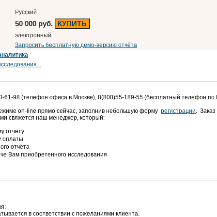
Русский
50 000 руб.
КУПИТЬ
электронный
Запросить бесплатную демо-версию отчёта
аналитика
сследования...
0-61-98 (телефон офиса в Москве), 8(800)55-189-55 (бесплатный телефон по
режиме on-line прямо сейчас, заполнив небольшую форму
регистрации
. Заказ
ами свяжется наш менеджер, который:
у отчёту
у оплаты
ого отчёта
аче Вам приобретенного исследования
я:
тывается в соответствии с пожеланиями клиента.