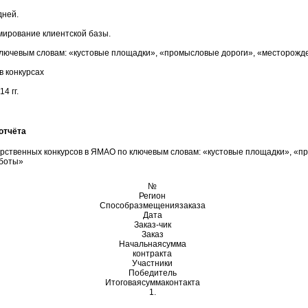
дней.
ирование клиентской базы.
ключевым словам: «кустовые площадки», «промысловые дороги», «месторож
в конкурсах
4 гг.
отчёта
дарственных конкурсов в ЯМАО по ключевым словам: «кустовые площадки», «п
аботы»
№
Регион
Способразмещениязаказа
Дата
Заказ-чик
Заказ
Начальнаясумма
контракта
Участники
Победитель
Итоговаясуммаконтакта
1.