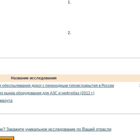
1.
2.
Название исследования
я обеспыливания дорог с переходным типом покрытия в России
з рынка оборудования для АЗС и нефтебаз (2012 г.)
 мазута
е? Закажите уникальное исследование по Вашей отрасли
-плана