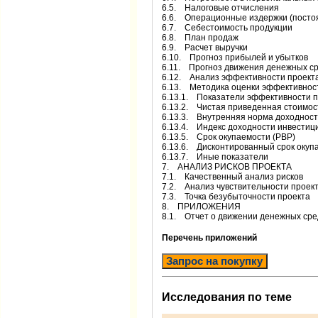
6.5. Налоговые отчисления
6.6. Операционные издержки (посто
6.7. Себестоимость продукции
6.8. План продаж
6.9. Расчет выручки
6.10. Прогноз прибылей и убытков
6.11. Прогноз движения денежных с
6.12. Анализ эффективности проект
6.13. Методика оценки эффективнос
6.13.1. Показатели эффективности 
6.13.2. Чистая приведенная стоимос
6.13.3. Внутренняя норма доходност
6.13.4. Индекс доходности инвестици
6.13.5. Срок окупаемости (PBP)
6.13.6. Дисконтированный срок окуп
6.13.7. Иные показатели
7. АНАЛИЗ РИСКОВ ПРОЕКТА
7.1. Качественный анализ рисков
7.2. Анализ чувствительности проек
7.3. Точка безубыточности проекта
8. ПРИЛОЖЕНИЯ
8.1. Отчет о движении денежных сред
Перечень приложений
Запрос на покупку
Исследования по теме