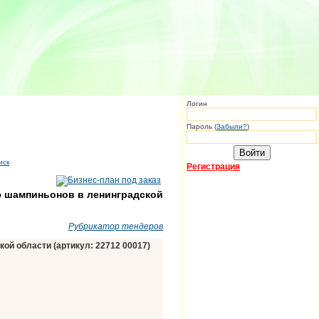
Логин
Пароль (
Забыли?
)
иск
Регистрация
ю шампиньонов в ленинградской
Рубрикатор тендеров
й области (артикул: 22712 00017)