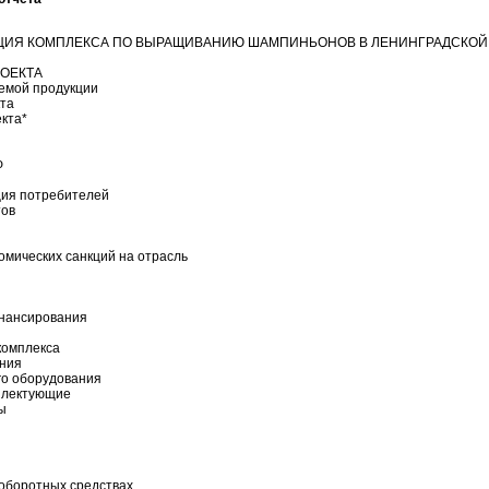
ИЗАЦИЯ КОМПЛЕКСА ПО ВЫРАЩИВАНИЮ ШАМПИНЬОНОВ В ЛЕНИНГРАДСКОЙ
ОЕКТА
емой продукции
кта
кта*
Ф
ция потребителей
тов
омических санкций на отрасль
инансирования
комплекса
ния
го оборудования
плектующие
ы
оборотных средствах