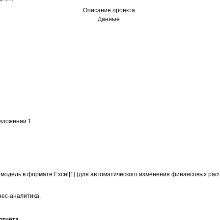
Описание проекта
Данные
иложении 1
дель в формате Excel[1] (для автоматического изменения финансовых расч
ес-аналитика.
отчёта