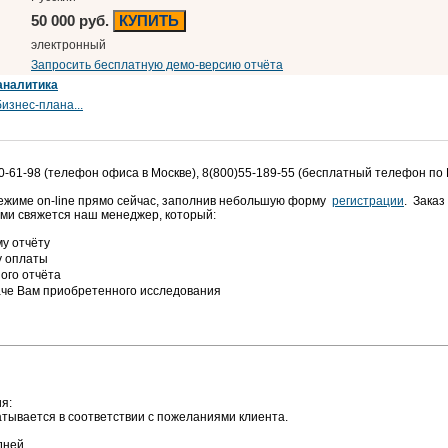
50 000 руб.
КУПИТЬ
электронный
Запросить бесплатную демо-версию отчёта
аналитика
изнес-плана...
0-61-98 (телефон офиса в Москве), 8(800)55-189-55 (бесплатный телефон по
режиме on-line прямо сейчас, заполнив небольшую форму
регистрации
. Заказ
ами свяжется наш менеджер, который:
у отчёту
у оплаты
ого отчёта
аче Вам приобретенного исследования
я:
тывается в соответствии с пожеланиями клиента.
дней.