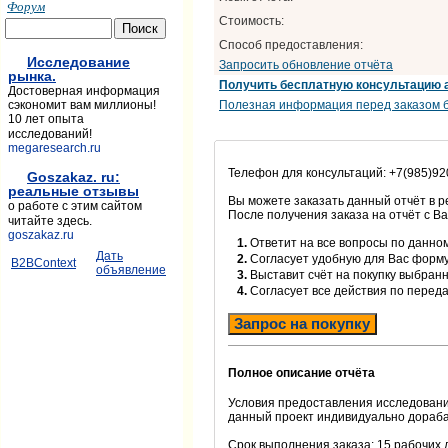
Форум
Стоимость:
Способ предоставления:
Исследование
Запросить обновление отчёта
рынка.
Получить бесплатную консультацию 
Достоверная информация
Полезная информация перед заказом б
сэкономит вам миллионы!
10 лет опыта
исследований!
megaresearch.ru
Телефон для консультаций: +7(985)92
Goszakaz. ru:
реальные отзывы
Вы можете заказать данный отчёт в 
о работе с этим сайтом
После получения заказа на отчёт с В
читайте здесь.
goszakaz.ru
1.
Ответит на все вопросы по данном
Дать
2.
Согласует удобную для Вас форм
B2BContext
объявление
3.
Выставит счёт на покупку выбранн
4.
Согласует все действия по перед
Запрос на покупку
Полное описание отчёта
Условия предоставления исследовани
данный проект индивидуально дораба
Срок выполнения заказа: 15 рабочих 