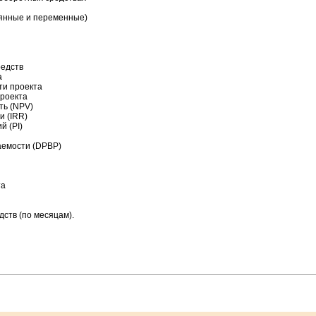
янные и переменные)
редств
а
ти проекта
проекта
ть (NPV)
и (IRR)
й (PI)
аемости (DPBP)
та
ств (по месяцам).