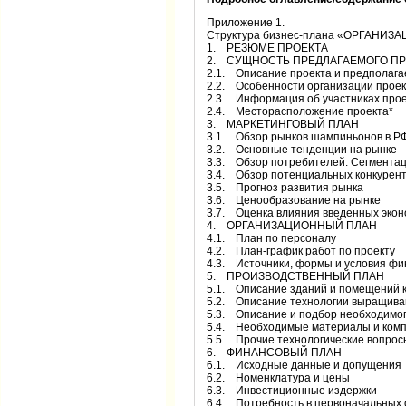
Приложение 1.
Структура бизнес-плана «ОРГАН
1. РЕЗЮМЕ ПРОЕКТА
2. СУЩНОСТЬ ПРЕДЛАГАЕМОГО ПР
2.1. Описание проекта и предполага
2.2. Особенности организации прое
2.3. Информация об участниках прое
2.4. Месторасположение проекта*
3. МАРКЕТИНГОВЫЙ ПЛАН
3.1. Обзор рынков шампиньонов в Р
3.2. Основные тенденции на рынке
3.3. Обзор потребителей. Сегмента
3.4. Обзор потенциальных конкурен
3.5. Прогноз развития рынка
3.6. Ценообразование на рынке
3.7. Оценка влияния введенных экон
4. ОРГАНИЗАЦИОННЫЙ ПЛАН
4.1. План по персоналу
4.2. План-график работ по проекту
4.3. Источники, формы и условия ф
5. ПРОИЗВОДСТВЕННЫЙ ПЛАН
5.1. Описание зданий и помещений 
5.2. Описание технологии выращива
5.3. Описание и подбор необходимо
5.4. Необходимые материалы и ком
5.5. Прочие технологические вопрос
6. ФИНАНСОВЫЙ ПЛАН
6.1. Исходные данные и допущения
6.2. Номенклатура и цены
6.3. Инвестиционные издержки
6.4. Потребность в первоначальных 