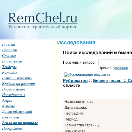
Исследования
Главная
Новости
Поиск исследований и бизн
Статьи
Видеоуроки
Поисковый запрос:
Тендеры
Пример:
упаковка
Каталог
Рынки и магазины
Рубрикатор
::
Бизнес-планы :: С
Кредит на ремонт
области
Прайсы фирм
Исследования
Акции
Название отчёта:
Купоны
Дата выхода:
Доска объявлений
География:
Выставки
Период:
Реклама на портале
Количество страниц:
Программы
Язык отчёта: