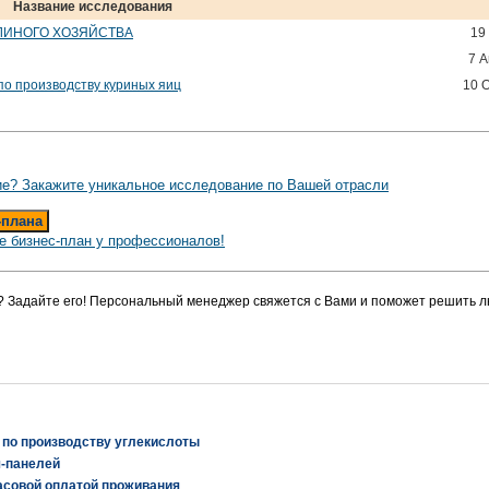
Название исследования
ЛИНОГО ХОЗЯЙСТВА
19
7 А
по производству куриных яиц
10 
е? Закажите уникальное исследование по Вашей отрасли
-плана
е бизнес-план у профессионалов!
? Задайте его! Персональный менеджер свяжется с Вами и поможет решить л
 по производству углекислоты
ч-панелей
асовой оплатой проживания