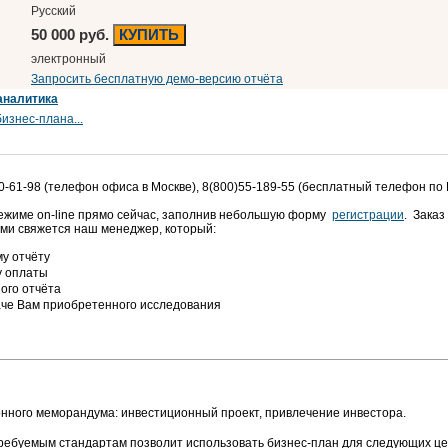
Русский
50 000 руб.
КУПИТЬ
электронный
Запросить бесплатную демо-версию отчёта
аналитика
изнес-плана...
0-61-98 (телефон офиса в Москве), 8(800)55-189-55 (бесплатный телефон по
режиме on-line прямо сейчас, заполнив небольшую форму
регистрации
. Заказ
ами свяжется наш менеджер, который:
у отчёту
у оплаты
ого отчёта
аче Вам приобретенного исследования
нного меморандума: инвестиционный проект, привлечение инвестора.
требуемым стандартам позволит использовать бизнес-план для следующих це