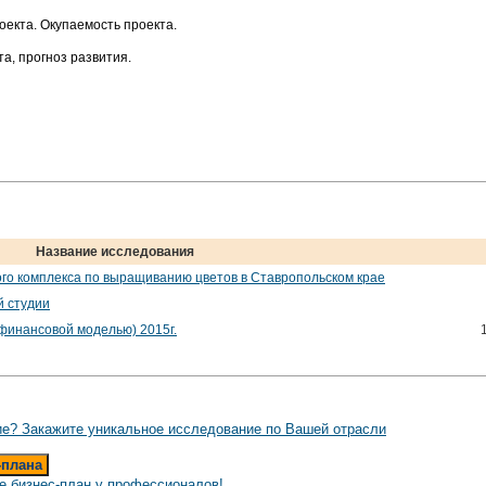
екта. Окупаемость проекта.
а, прогноз развития.
Название исследования
ого комплекса по выращиванию цветов в Ставропольском крае
й студии
 финансовой моделью) 2015г.
е? Закажите уникальное исследование по Вашей отрасли
-плана
е бизнес-план у профессионалов!