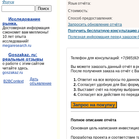
Форум
Язык отчёта:
Стоимость:
Способ предоставления:
Исследование
рынка.
Запросить обновление отчёта
Достоверная информация
Получить бесплатную консультацию 
сэкономит вам миллионы!
10 лет опыта
Полезная информация перед заказом б
исследований!
megaresearch.ru
Goszakaz. ru:
Телефон для консультаций: +7(985)92
реальные отзывы
о работе с этим сайтом
Вы можете заказать данный отчёт в 
читайте здесь.
После получения заказа на отчёт с В
goszakaz.ru
Дать
1.
Ответит на все вопросы по данном
B2BContext
объявление
2.
Согласует удобную для Вас форм
3.
Выставит счёт на покупку выбранн
4.
Согласует все действия по перед
Запрос на покупку
Полное описание отчёта
Основная цель написания инвестицио
Проработка проекта и соответствие 