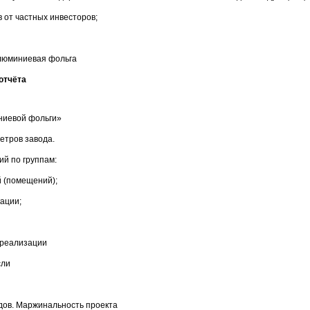
 от частных инвесторов;
Алюминиевая фольга
отчёта
ниевой фольги»
етров завода.
й по группам:
й (помещений);
ации;
 реализации
сли
одов. Маржинальность проекта