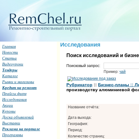
Исследования
Главная
Новости
Поиск исследований и бизн
Статьи
Видеоуроки
Поисковый запрос:
Тендеры
Пример:
чай
Каталог
Рынки и магазины
Рубрикатор
::
Бизнес-планы :: 
Кредит на ремонт
производству алюминиевой фол
Прайсы фирм
Исследования
Акции
Название отчёта:
Купоны
Доска объявлений
Дата выхода:
Выставки
География:
Реклама на портале
Период:
Программы
Количество страниц: