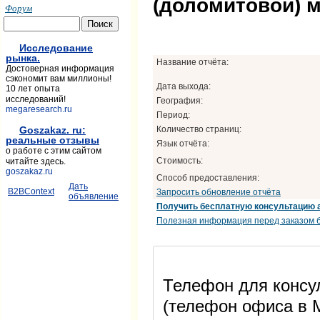
(доломитовой) 
Форум
Исследование
рынка.
Название отчёта:
Достоверная информация
сэкономит вам миллионы!
Дата выхода:
10 лет опыта
исследований!
География:
megaresearch.ru
Период:
Количество страниц:
Goszakaz. ru:
реальные отзывы
Язык отчёта:
о работе с этим сайтом
Стоимость:
читайте здесь.
goszakaz.ru
Способ предоставления:
Дать
B2BContext
Запросить обновление отчёта
объявление
Получить бесплатную консультацию 
Полезная информация перед заказом б
Телефон для консул
(телефон офиса в М