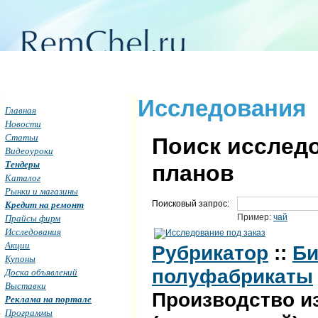
Исследования
Главная
Новости
Статьи
Поиск исследо
Видеоуроки
Тендеры
планов
Каталог
Рынки и магазины
Кредит на ремонт
Поисковый запрос:
Прайсы фирм
Пример:
чай
Исследования
Акции
Рубрикатор
::
Би
Купоны
полуфабрикаты
Доска объявлений
Выставки
Производство и
Реклама на портале
Программы