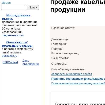
продаже кабель
Форум
продукции
Исследование
рынка.
Достоверная информация
сэкономит вам миллионы!
Название отчёта:
10 лет опыта
исследований!
megaresearch.ru
Дата выхода:
Goszakaz. ru:
География:
реальные отзывы
Период:
о работе с этим сайтом
читайте здесь.
Количество страниц:
goszakaz.ru
Язык отчёта:
Дать
B2BContext
Стоимость:
объявление
Способ предоставления:
Запросить обновление отчёта
Получить бесплатную консультацию 
Полезная информация перед заказом б
Телефон для консул