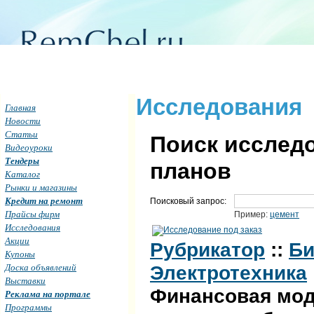
Исследования
Главная
Новости
Статьи
Поиск исследо
Видеоуроки
Тендеры
планов
Каталог
Рынки и магазины
Кредит на ремонт
Поисковый запрос:
Прайсы фирм
Пример:
цемент
Исследования
Акции
Рубрикатор
::
Би
Купоны
Доска объявлений
Электротехника
Выставки
Финансовая мод
Реклама на портале
Программы