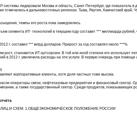
-системы лидировали Москва и область, Санкт-Петербург, где показатель в 
е отмечались в дальневосточных регионах: Тыва, Якутия, Камчатский край,
асыщения, темпы его роста пока замедлились.
м сегмента ИТ- технологий в текущем году составит *** миллиарда рублей,
012 г. составил *** млрд долларов. Прирост за год составлял около ***%.
рост, становится ИТ-аутсорсинг. В той или иной степени его использует пя
ий в 2012 г. увеличила расходы на эти услуги. В первую очередь при помощи
Я
авляют корпоративные клиенты, хотя доля частных тоже высока.
расли операторы связи, нефтегазовые предприятия и финансовый сектор. Од
мпании, а также государственный сектор. Среди продуктов, показывающих р
отчёта
АБЛИЦ И СХЕМ. 1.ОБЩЕЭКОНОМИЧЕСКОЕ ПОЛОЖЕНИЕ РОССИИ