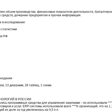
ен объем производства, финансовые показатели деятельности, бухгалтерск
х средств, дочерние предприятия и прочая информация.
 в исследовании:
 статистики
ия РФ
и
 издания
в, 13 диаграмм, 28 таблиц, 1 схема
НОЛОГИЙ В РОССИИ
ись программные средства для управления закупками – их использовали ***
варов и услуг. ERP-системы использовали всего ***% организаций, что на 1,1 
й их доля за год увеличилась на 0,5 п.п.