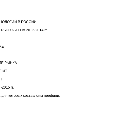
НОЛОГИЙ В РОССИИ
НКА ИТ НА 2012-2014 гг.
КЕ
ИЕ РЫНКА
Е ИТ
Я
015 гг.
 для которых составлены профили: