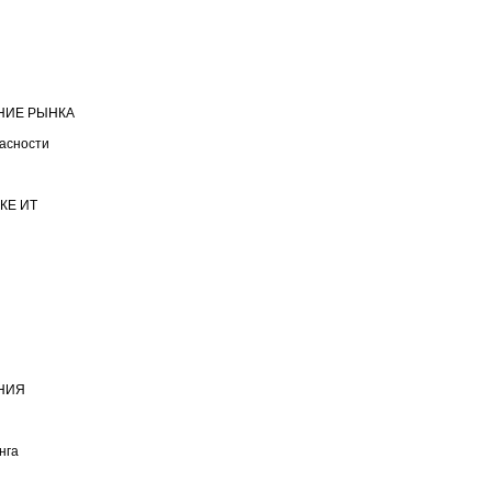
НИЕ РЫНКА
асности
КЕ ИТ
НИЯ
нга