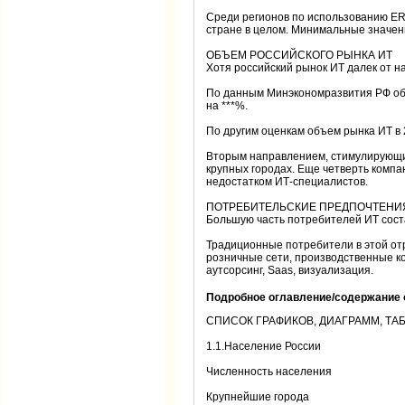
Среди регионов по использованию ERP
стране в целом. Минимальные значени
ОБЪЕМ РОССИЙСКОГО РЫНКА ИТ
Хотя российский рынок ИТ далек от н
По данным Минэкономразвития РФ объе
на ***%.
По другим оценкам объем рынка ИТ в 2
Вторым направлением, стимулирующим 
крупных городах. Еще четверть компан
недостатком ИТ-специалистов.
ПОТРЕБИТЕЛЬСКИЕ ПРЕДПОЧТЕНИ
Большую часть потребителей ИТ сост
Традиционные потребители в этой от
розничные сети, производственные ко
аутсорсинг, Saas, визуализация.
Подробное оглавление/содержание 
СПИСОК ГРАФИКОВ, ДИАГРАММ, Т
1.1.Население России
Численность населения
Крупнейшие города