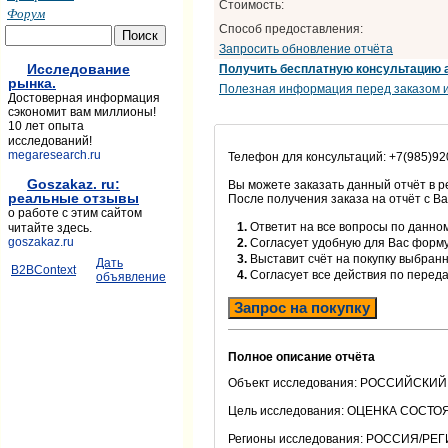
Стоимость:
Форум
Способ предоставления:
Запросить обновление отчёта
Исследование
Получить бесплатную консультацию 
рынка.
Полезная информация перед заказом и
Достоверная информация
сэкономит вам миллионы!
10 лет опыта
исследований!
megaresearch.ru
Телефон для консультаций: +7(985)92
Goszakaz. ru:
Вы можете заказать данный отчёт в 
реальные отзывы
После получения заказа на отчёт с В
о работе с этим сайтом
1.
Ответит на все вопросы по данном
читайте здесь.
goszakaz.ru
2.
Согласует удобную для Вас форм
3.
Выставит счёт на покупку выбранн
Дать
B2BContext
4.
Согласует все действия по перед
объявление
Запрос на покупку
Полное описание отчёта
Объект исследования: РОССИЙСКИЙ
Цель исследования: ОЦЕНКА СОСТО
Регионы исследования: РОССИЯ/РЕ