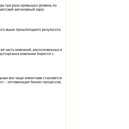
два-три раза превышал уровень по
 Чукотский автономный округ.
 что выше прошлогоднего результата
тая часть компаний, расположенных в
 аутсорсинга компании борются с
нако все чаще клиентами становятся
ост – оптимизация бизнес-процессов,