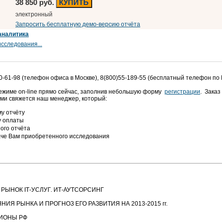
38 850 руб.
КУПИТЬ
электронный
Запросить бесплатную демо-версию отчёта
аналитика
сследования...
0-61-98 (телефон офиса в Москве), 8(800)55-189-55 (бесплатный телефон по
режиме on-line прямо сейчас, заполнив небольшую форму
регистрации
. Заказ
ами свяжется наш менеджер, который:
у отчёту
у оплаты
ого отчёта
аче Вам приобретенного исследования
 РЫНОК IТ-УСЛУГ. ИТ-АУТСОРСИНГ
ЯНИЯ РЫНКА И ПРОГНОЗ ЕГО РАЗВИТИЯ НА 2013-2015 гг.
ГИОНЫ РФ