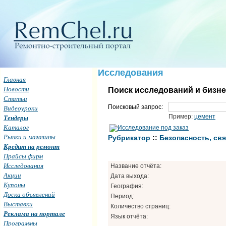
Исследования
Главная
Новости
Поиск исследований и бизн
Статьи
Поисковый запрос:
Видеоуроки
Пример:
цемент
Тендеры
Каталог
Рынки и магазины
Рубрикатор
::
Безопасность, свя
Кредит на ремонт
Прайсы фирм
Исследования
Название отчёта:
Акции
Дата выхода:
Купоны
География:
Доска объявлений
Период:
Выставки
Количество страниц:
Реклама на портале
Язык отчёта:
Программы