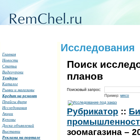
Исследования
Главная
Новости
Поиск исследо
Статьи
Видеоуроки
планов
Тендеры
Каталог
Рынки и магазины
Поисковый запрос:
Кредит на ремонт
Пример:
мясо
Прайсы фирм
Исследования
Рубрикатор
::
Би
Акции
Купоны
промышленност
Доска объявлений
зоомагазина – 20
Выставки
Реклама на портале