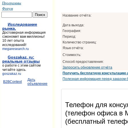
Программы
Форум
Название отчёта:
Исследование
Дата выхода:
рынка.
География:
Достоверная информация
Период:
сэкономит вам миллионы!
10 лет опыта
Количество страниц:
исследований!
Язык отчёта:
megaresearch.ru
Стоимость:
Goszakaz. ru:
реальные отзывы
Способ предоставления:
о работе с этим сайтом
Запросить обновление отчёта
читайте здесь.
Получить бесплатную консультацию 
goszakaz.ru
Полезная информация перед заказом б
Дать
B2BContext
объявление
Телефон для консул
(телефон офиса в М
(бесплатный телеф