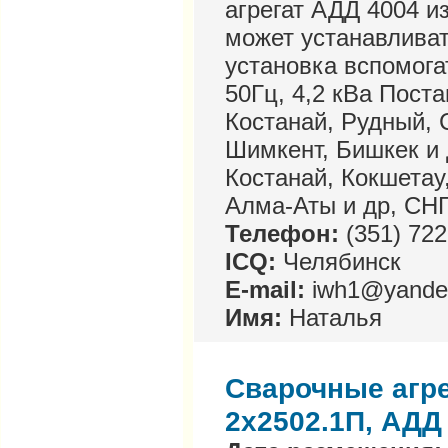
агрегат АДД 4004 и
может устанавлива
установка вспомога
50Гц, 4,2 кВа Поста
Костанай, Рудный, 
Шимкент, Бишкек и 
Костанай, Кокшетау
Алма-Аты и др, СН
Телефон:
(351) 722
ICQ:
Челябинск
E-mail:
iwh1@yande
Имя:
Наталья
Сварочные агре
2х2502.1П, АДД