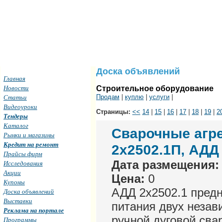
Доска объявлений
Главная
Новости
Строительное оборудование
Статьи
Продам
|
куплю
|
услуги
|
Видеоуроки
Страницы:
<<
14
|
15
|
16
|
17
|
18
|
19
|
2
Тендеры
Каталог
Сварочные агре
Рынки и магазины
Кредит на ремонт
2х2502.1П, АДД
Прайсы фирм
Дата размещения:
Исследования
Акции
Цена:
0
Купоны
АДД 2х2502.1 предн
Доска объявлений
Выставки
питания двух незав
Реклама на портале
ручной дуговой сва
Программы