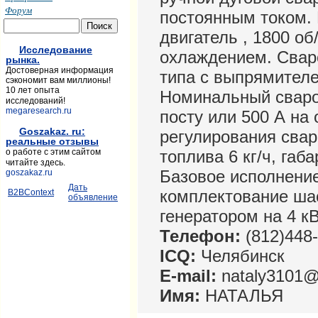
Форум
постоянным током.
двигатель , 1800 об
Исследование
охлаждением. Свар
рынка.
Достоверная информация
типа с выпрямителе
сэкономит вам миллионы!
10 лет опыта
Номинальный сваро
исследований!
megaresearch.ru
посту или 500 А на
Goszakaz. ru:
регулирования свар
реальные отзывы
топлива 6 кг/ч, га
о работе с этим сайтом
читайте здесь.
Базовое исполнени
goszakaz.ru
Дать
комплектование ша
B2BContext
объявление
генератором на 4 к
Телефон:
(812)448
ICQ:
Челябинск
E-mail:
nataly3101@
Имя:
НАТАЛЬЯ