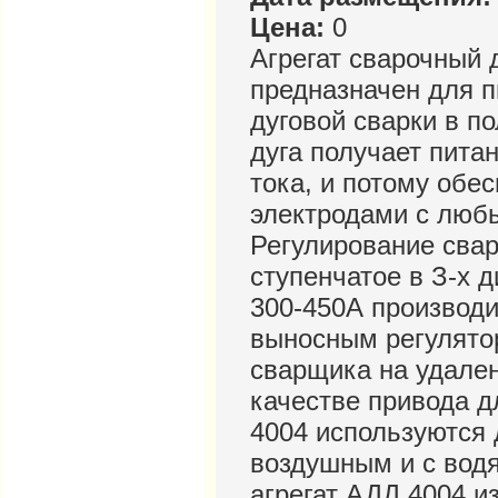
Цена:
0
Агрегат сварочный
предназначен для п
дуговой сварки в п
дуга получает пита
тока, и потому обе
электродами с люб
Регулирование свар
ступенчатое в З-х 
300-450А производи
выносным регулято
сварщика на удален
качестве привода д
4004 используются 
воздушным и с вод
агрегат АДД 4004 и