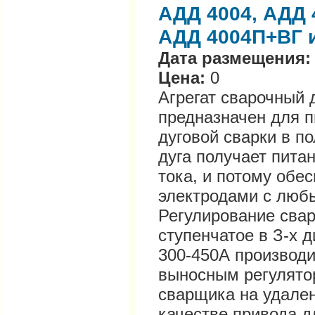
АДД 4004, АДД 
АДД 4004П+ВГ и
Дата размещения:
Цена:
0
Агрегат сварочный
предназначен для п
дуговой сварки в п
дуга получает пита
тока, и потому обе
электродами с люб
Регулирование свар
ступенчатое в З-х 
300-450А производи
выносным регулято
сварщика на удален
качестве привода д