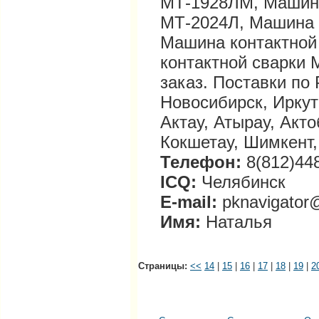
МТ-1928ЛМ, Машина
МТ-2024Л, Машина 
Машина контактной
контактной сварки 
заказ. Поставки по
Новосибирск, Иркут
Актау, Атырау, Акто
Кокшетау, Шимкент,
Телефон:
8(812)448
ICQ:
Челябинск
E-mail:
pknavigator
Имя:
Наталья
Страницы:
<<
14
|
15
|
16
|
17
|
18
|
19
|
2